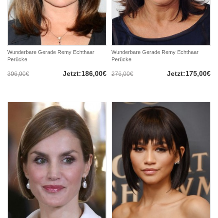
Wunderbare Gerade Remy Echthaar
Wunderbare Gerade Remy Echthaar
Perücke
Perücke
Jetzt:186,00€
Jetzt:175,00€
306,00€
276,00€