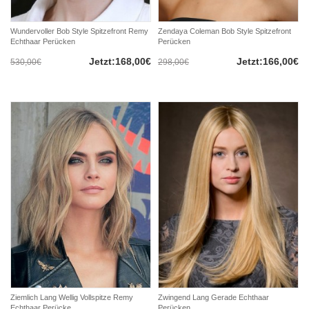
Wundervoller Bob Style Spitzefront Remy
Zendaya Coleman Bob Style Spitzefront
Echthaar Perücken
Perücken
Jetzt:168,00€
Jetzt:166,00€
530,00€
298,00€
Ziemlich Lang Wellig Vollspitze Remy
Zwingend Lang Gerade Echthaar
Echthaar Perücke
Perücken