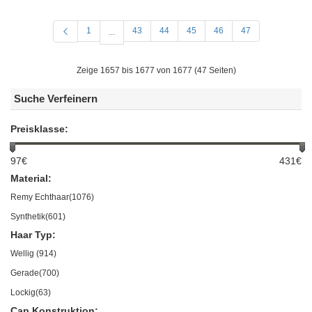
1
43
44
45
46
47
...
Zeige 1657 bis 1677 von 1677 (47 Seiten)
Suche Verfeinern
Preisklasse:
97€
431€
Material:
Remy Echthaar(1076)
Synthetik(601)
Haar Typ:
Wellig (914)
Gerade(700)
Lockig(63)
Cap Konstruktion: