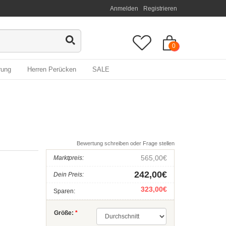
Anmelden
Registrieren
0
rung
Herren Perücken
SALE
Bewertung schreiben oder Frage stellen
565,00€
Marktpreis:
242,00€
Dein Preis:
323,00€
Sparen:
Größe:
*