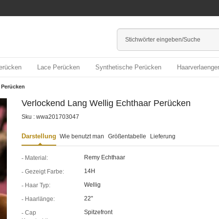
erücken
Lace Perücken
Synthetische Perücken
Haarverlaenge
 Perücken
Verlockend Lang Wellig Echthaar Perücken
Sku : wwa201703047
Darstellung
Wie benutzt man
Größentabelle
Lieferung
Remy Echthaar
Material:
14H
Gezeigt Farbe:
Wellig
Haar Typ:
22"
Haarlänge:
Spitzefront
Cap