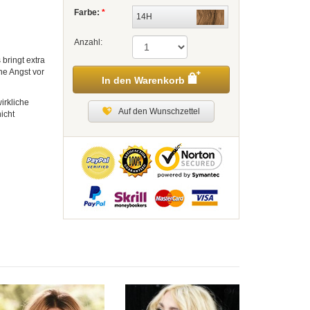
Farbe:
*
14H
Anzahl:
 bringt extra
ne Angst vor
In den Warenkorb
irkliche
Auf den Wunschzettel
icht