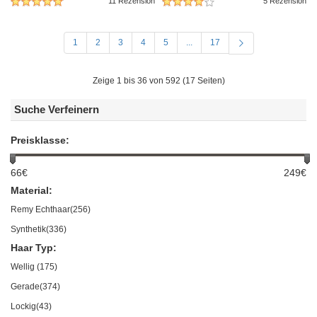
11 Rezension
5 Rezension
1
2
3
4
5
...
17
Zeige 1 bis 36 von 592 (17 Seiten)
Suche Verfeinern
Preisklasse:
66€
249€
Material:
Remy Echthaar(256)
Synthetik(336)
Haar Typ:
Wellig (175)
Gerade(374)
Lockig(43)