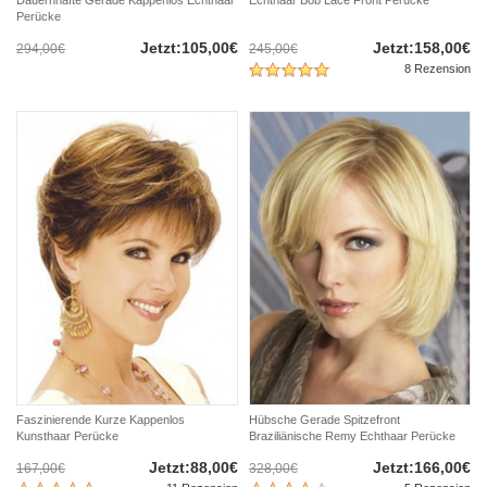
Perücke
Jetzt:105,00€
Jetzt:158,00€
294,00€
245,00€
8 Rezension
Faszinierende Kurze Kappenlos
Hübsche Gerade Spitzefront
Kunsthaar Perücke
Braziliänische Remy Echthaar Perücke
Jetzt:88,00€
Jetzt:166,00€
167,00€
328,00€