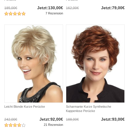
Jetzt:130,00€
Jetzt:79,00€
185,00€
162,00€
7 Rezension
Leicht Blonde Kurze Perücke
Scharmante Kurze Synthetische
Kappenlose Perücke
Jetzt:92,00€
Jetzt:93,00€
242,00€
188,00€
21 Rezension