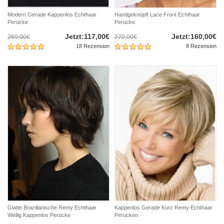
Modern Gerade Kappenlos Echthaar
Handgeknüpft Lace Front Echthaar
Perücke
Perücke
Jetzt:117,00€
Jetzt:160,00€
269,00€
270,00€
18 Rezension
8 Rezension
Glatte Braziliänische Remy Echthaar
Kappenlos Gerade Kurz Remy Echthaar
Wellig Kappenlos Perücke
Perücken