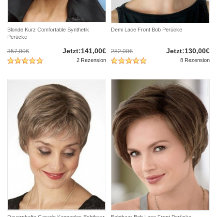
Blonde Kurz Comfortable Synthetik
Demi Lace Front Bob Perücke
Perücke
Jetzt:141,00€
Jetzt:130,00€
357,00€
282,00€
2 Rezension
8 Rezension
Dauernhafte Gerade Kappenlos Echthaar
Echthaar Bob Lace Front Perücke