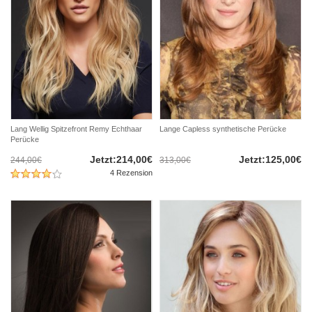
Lang Wellig Spitzefront Remy Echthaar
Lange Capless synthetische Perücke
Perücke
Jetzt:214,00€
Jetzt:125,00€
244,00€
313,00€
4 Rezension