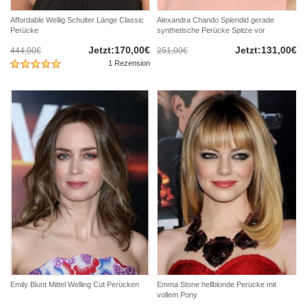
Affordable Wellig Schulter Länge Classic
Alexandra Chando Splendid gerade
Perücke
synthetische Perücke Spitze vor
Jetzt:170,00€
Jetzt:131,00€
444,00€
251,00€
1 Rezension
Emily Blunt Mittel Welling Cut Perücken
Emma Stone hellblonde Perücke mit
vollem Pony