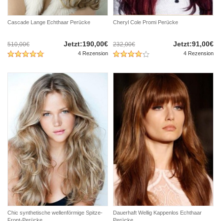
Cascade Lange Echthaar Perücke
Cheryl Cole Promi Perücke
Jetzt:190,00€
Jetzt:91,00€
510,00€
232,00€
4 Rezension
4 Rezension
Chic synthetische wellenförmige Spitze-
Dauerhaft Wellig Kappenlos Echthaar
Front-Perücke
Perücke