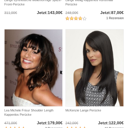
Front-Perücke
Perücke
Jetzt:143,00€
Jetzt:87,00€
311,00€
248,00€
1 Rezension
Lea Michele Frisur Shoulder Length
McKenzie Lange Perücke
Kappenlos Perücke
Jetzt:179,00€
Jetzt:122,00€
471,00€
242,00€