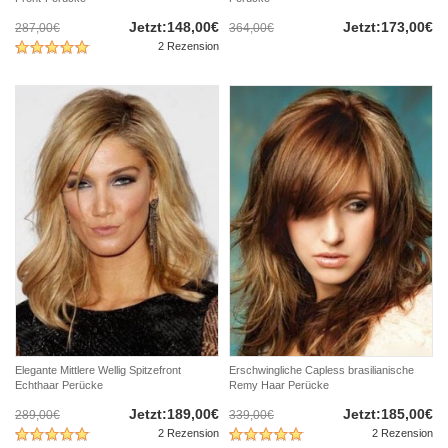
Jetzt:148,00€
Jetzt:173,00€
287,00€
364,00€
2 Rezension
Elegante Mittlere Wellig Spitzefront
Erschwingliche Capless brasilianische
Echthaar Perücke
Remy Haar Perücke
Jetzt:189,00€
Jetzt:185,00€
289,00€
339,00€
2 Rezension
2 Rezension