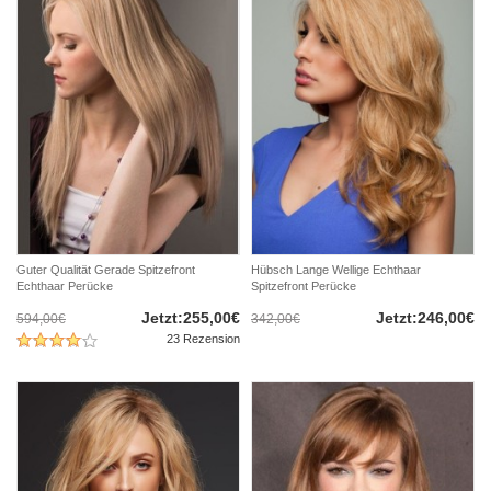
Guter Qualität Gerade Spitzefront
Hübsch Lange Wellige Echthaar
Echthaar Perücke
Spitzefront Perücke
Jetzt:255,00€
Jetzt:246,00€
594,00€
342,00€
23 Rezension