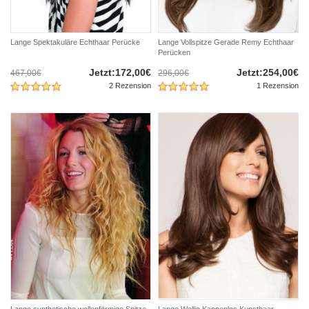
Lange Spektakuläre Echthaar Perücke
Lange Vollspitze Gerade Remy Echthaar
Perücken
Jetzt:172,00€
Jetzt:254,00€
467,00€
296,00€
2 Rezension
1 Rezension
Lange synthetische wellenförmige Spitze-
Lange Wellig Kappenlos Kunsthaar