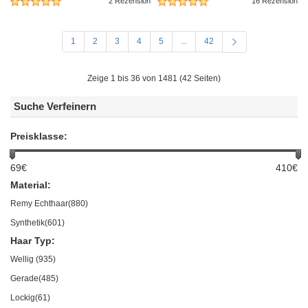
2 Rezension
16 Rezension
1
2
3
4
5
...
42
Zeige 1 bis 36 von 1481 (42 Seiten)
Suche Verfeinern
Preisklasse:
69€
410€
Material:
Remy Echthaar(880)
Synthetik(601)
Haar Typ:
Wellig (935)
Gerade(485)
Lockig(61)