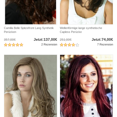
Camilla Belle Spitzefront Lang Synthetik
Wellenförmige lange synthetische
Perücken
Capless Perücke
Jetzt:137,00€
Jetzt:74,00€
357,00€
251,00€
2 Rezension
7 Rezension