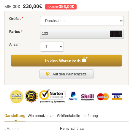
230,00€
586,00€
356,00€
Sparen:
Größe:
*
Farbe:
*
133
Anzahl:
In den Warenkorb
Auf den Wunschzettel
Darstellung
Wie benutzt man
Größentabelle
Lieferung
Remy Echthaar
Material: