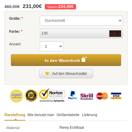
231,00€
465,00€
234,00€
Sparen:
Größe:
*
Farbe:
*
135
Anzahl:
In den Warenkorb
Auf den Wunschzettel
Darstellung
Wie benutzt man
Größentabelle
Lieferung
Remy Echthaar
Material: