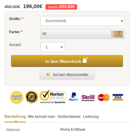
196,00€
450,00€
254,00€
Sparen:
Größe:
*
Farbe:
*
26
Anzahl:
In den Warenkorb
Auf den Wunschzettel
Darstellung
Wie benutzt man
Größentabelle
Lieferung
Remy Echthaar
Material: