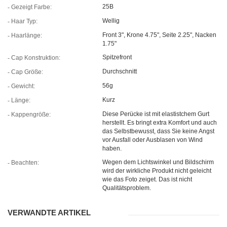
25B
Gezeigt Farbe:
Wellig
Haar Typ:
Front 3", Krone 4.75", Seite 2.25", Nacken
Haarlänge:
1.75"
Spitzefront
Cap Konstruktion:
Durchschnitt
Cap Größe:
56g
Gewicht:
Kurz
Länge:
Diese Perücke ist mit elastistchem Gurt
Kappengröße:
herstellt. Es bringt extra Komfort und auch
das Selbstbewusst, dass Sie keine Angst
vor Ausfall oder Ausblasen von Wind
haben.
Wegen dem Lichtswinkel und Bildschirm
Beachten:
wird der wirkliche Produkt nicht geleicht
wie das Foto zeiget. Das ist nicht
Qualitätsproblem.
VERWANDTE ARTIKEL