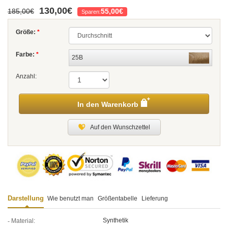
130,00€
185,00€
55,00€
Sparen:
Größe:
*
Farbe:
*
25B
Anzahl:
In den Warenkorb
Auf den Wunschzettel
Darstellung
Wie benutzt man
Größentabelle
Lieferung
Synthetik
Material: