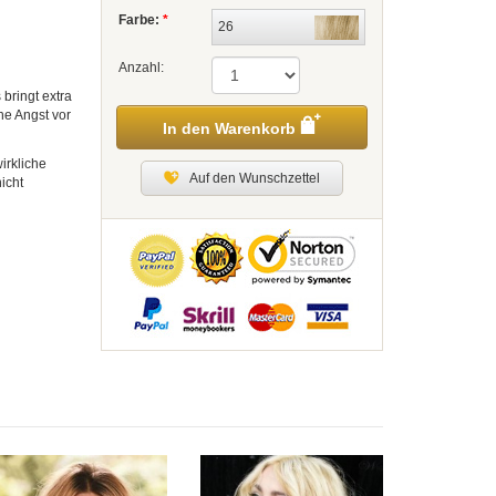
Farbe:
*
26
Anzahl:
 bringt extra
ne Angst vor
In den Warenkorb
irkliche
Auf den Wunschzettel
icht