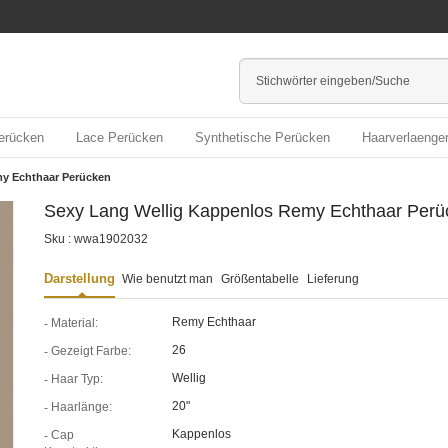
erücken
Lace Perücken
Synthetische Perücken
Haarverlaenge
y Echthaar Perücken
Sexy Lang Wellig Kappenlos Remy Echthaar Perü
Sku : wwa1902032
Darstellung
Wie benutzt man
Größentabelle
Lieferung
Remy Echthaar
Material:
26
Gezeigt Farbe:
Wellig
Haar Typ:
20"
Haarlänge:
Kappenlos
Cap