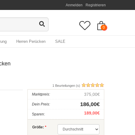
Anmelden
Registrieren
0
rung
Herren Perücken
SALE
cken
1 Beurteilungen (s)
375,00€
Marktpreis:
186,00€
Dein Preis:
189,00€
Sparen:
Größe:
*