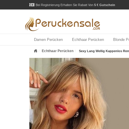
Bei Registrierung Erhalten Sie Rabatt Von
5 € Gutschein
Damen Perücken
Echthaar Perücken
Blonde P
Echthaar Perücken
Sexy Lang Wellig Kappenlos Rem