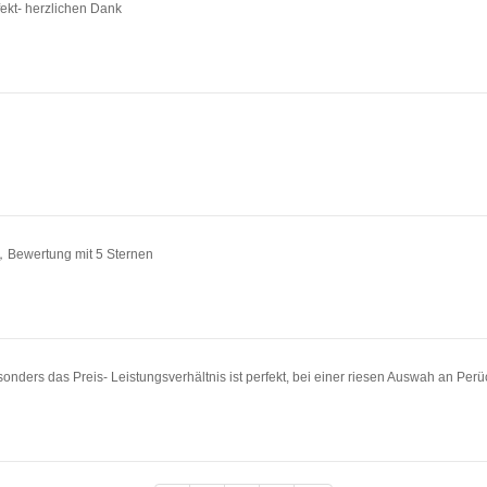
fekt- herzlichen Dank
n，Bewertung mit 5 Sternen
esonders das Preis- Leistungsverhältnis ist perfekt, bei einer riesen Auswah an Per