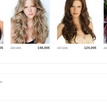
0€
148,00€
124,00€
287,00€
197,00€
23
er.