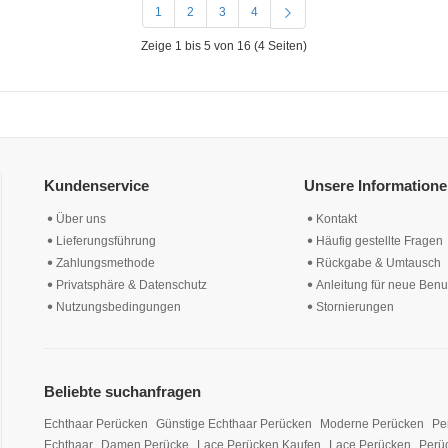
1
2
3
4
Zeige 1 bis 5 von 16 (4 Seiten)
Kundenservice
Unsere Information
Über uns
Kontakt
Lieferungsführung
Häufig gestellte Fragen
Zahlungsmethode
Rückgabe & Umtausch
Privatsphäre & Datenschutz
Anleitung für neue Benu
Nutzungsbedingungen
Stornierungen
Beliebte suchanfragen
Echthaar Perücken
Günstige Echthaar Perücken
Moderne Perücken
Pe
Echthaar
Damen Perücke
Lace Perücken Kaufen
Lace Perücken
Perü