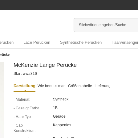
erücken
Lace Perücken
Synthetische Perücken
Haarverlaenge
erücke
McKenzie Lange Perücke
Sku : wwa316
Darstellung
Wie benutzt man
Größentabelle
Lieferung
Synthetik
Material:
1B
Gezeigt Farbe:
Gerade
Haar Typ:
Kappenlos
Cap
Konstruktion: