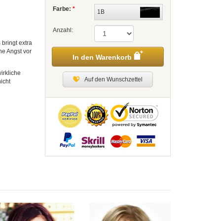
Farbe:
*
1B
Anzahl:
 bringt extra
ne Angst vor
In den Warenkorb
irkliche
Auf den Wunschzettel
icht