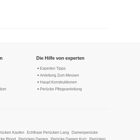
en
Die Hilfe von experten
Experten Tipps
Anleitung Zum Messen
Haupt Konstruktionen
tzer
Perücke Pflegeanleitung
rücken Kaufen
Echthaar Perücken Lang
Damenperücke
cke Blond
Perücken Damen
Perücke Damen Kurz
Perücken