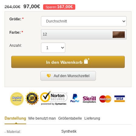
97,00€
264,00€
167,00€
Sparen:
Größe:
*
Farbe:
*
12
Anzahl:
In den Warenkorb
Auf den Wunschzettel
Darstellung
Wie benutzt man
Größentabelle
Lieferung
Synthetik
Material: