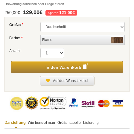
Bewertung schreiben oder Frage stellen
129,00€
250,00€
121,00€
Sparen:
Größe:
*
Farbe:
*
Flame
Anzahl:
In den Warenkorb
Auf den Wunschzettel
Darstellung
Wie benutzt man
Größentabelle
Lieferung