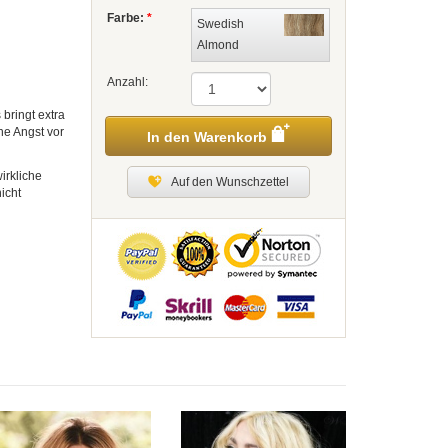
Farbe:
*
Swedish
Almond
Anzahl:
 bringt extra
ne Angst vor
In den Warenkorb
irkliche
Auf den Wunschzettel
icht