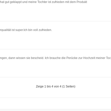
hat gut geklappt und meine Tochter ist zufrieden mit dem Produkt
qualität ist super.Ich bin voll zufrieden.
gen, dann wissen sie bescheid. Ich brauche die Perücke zur Hochzeit meiner To
Zeige 1 bis 4 von 4 (1 Seiten)