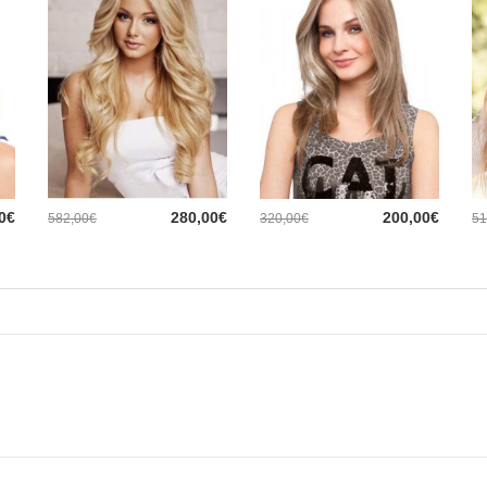
0€
280,00€
200,00€
582,00€
320,00€
51