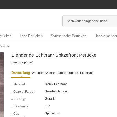
erücken
Lace Perücken
Synthetische Perücken
Haarverlaenge
 Perücke
Blendende Echthaar Spitzefront Perücke
Sku : wwp0020
Darstellung
Wie benutzt man
Größentabelle
Lieferung
Remy Echthaar
Material:
Swedish Almond
Gezeigt Farbe:
Gerade
Haar Typ:
16"
Haarlänge:
Spitzefront
Cap