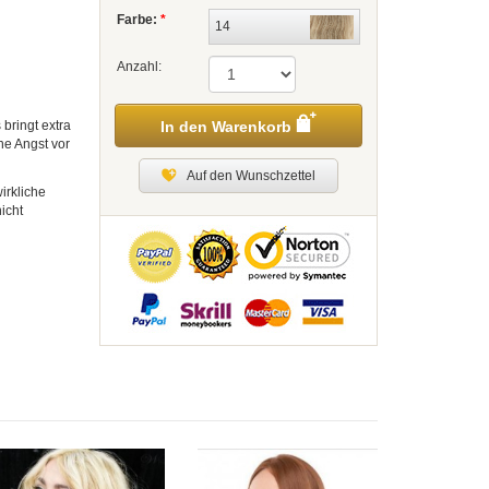
Farbe:
*
14
Anzahl:
 bringt extra
In den Warenkorb
ne Angst vor
Auf den Wunschzettel
irkliche
icht