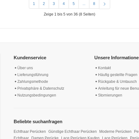
1
2
3
4
5
...
8
Zeige 1 bis 5 von 36 (8 Seiten)
Kundenservice
Unsere Information
Über uns
Kontakt
Lieferungsführung
Häufig gestellte Fragen
Zahlungsmethode
Rückgabe & Umtausch
Privatsphäre & Datenschutz
Anleitung für neue Benu
Nutzungsbedingungen
Stornierungen
Beliebte suchanfragen
Echthaar Perücken
Günstige Echthaar Perücken
Moderne Perücken
Pe
Echthaar
Damen Perücke
Lace Perücken Kaufen
Lace Perücken
Perü