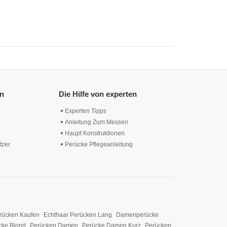
en
Die Hilfe von experten
Experten Tipps
Anleitung Zum Messen
Haupt Konstruktionen
tzer
Perücke Pflegeanleitung
rücken Kaufen
Echthaar Perücken Lang
Damenperücke
cke Blond
Perücken Damen
Perücke Damen Kurz
Perücken