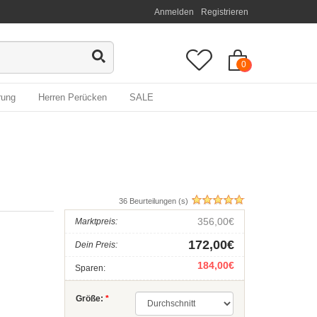
Anmelden
Registrieren
0
rung
Herren Perücken
SALE
36 Beurteilungen (s)
356,00€
Marktpreis:
172,00€
Dein Preis:
184,00€
Sparen:
Größe:
*