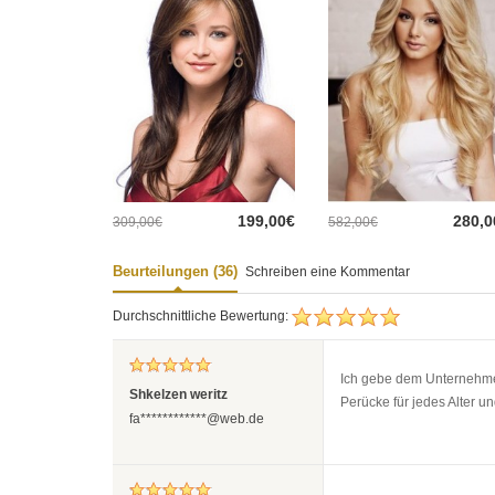
199,00€
280,0
309,00€
582,00€
Beurteilungen (36)
Schreiben eine Kommentar
Durchschnittliche Bewertung:
Ich gebe dem Unternehme
Shkelzen weritz
Perücke für jedes Alter u
fa************@web.de