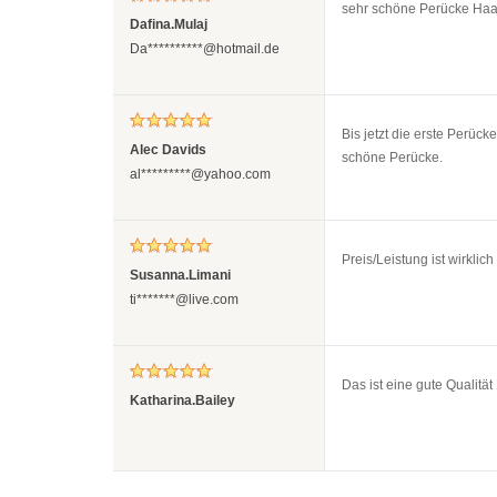
sehr schöne Perücke Haart
Dafina.Mulaj
Da**********@hotmail.de
Bis jetzt die erste Perück
Alec Davids
schöne Perücke.
al*********@yahoo.com
Preis/Leistung ist wirkli
Susanna.Limani
ti*******@live.com
Das ist eine gute Qualität
Katharina.Bailey