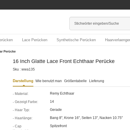
erücken
Lace Perücken
Synthetische Perücken
Haarverlaenge
ar Perücke
16 Inch Glatte Lace Front Echthaar Perücke
Sku : wwa135
Darstellung
Wie benutzt man
Größentabelle
Lieferung
Remy Echthaar
Material:
14
Gezeigt Farbe:
Gerade
Haar Typ:
Bang 8", Krone 16", Seiten 13", Nacken 10.75"
Haarlänge:
Spitzefront
Cap